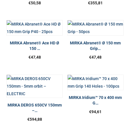
€
50,58
€
355,81
MIRKA Abranet® Ace HD Ø
MIRKA Abranet® Ø 150 mm
150 …
Grip…
€
47,48
€
47,48
MIRKA Iridium™ 70 x 400 mm
G…
MIRKA DEROS 650CV 150mm
–…
€
94,61
€
594,88