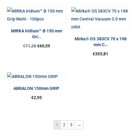
MIRKA Iridium™ Ø 150 mm
Gri…
Mirka® OS 383CV 70 x 198
mm C…
€
71,28
€
60,59
€
355,81
ABRALON 150mm GRIP
€
2,95
1
2
3
→