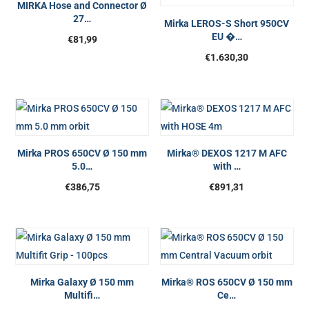
MIRKA Hose and Connector Ø
27…
Mirka LEROS-S Short 950CV
EU �…
€
81,99
€
1.630,30
Mirka PROS 650CV Ø 150 mm
Mirka® DEXOS 1217 M AFC
5.0…
with …
€
386,75
€
891,31
Mirka Galaxy Ø 150 mm
Mirka® ROS 650CV Ø 150 mm
Multifi…
Ce…