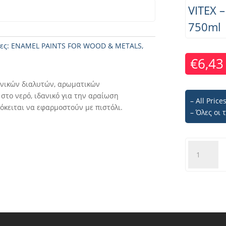
VITEX 
750ml
ες:
ENAMEL PAINTS FOR WOOD & METALS
,
€
6,43
γανικών διαλυτών, αρωματικών
στο νερό, ιδανικό για την αραίωση
– All Pric
κειται να εφαρμοστούν με πιστόλι.
– Όλες οι
VITEX
-
T350
ΔΙΑΛΥΤΙΚΟ
ΠΙΣΤΟΛΙΟΥ
-
750ml