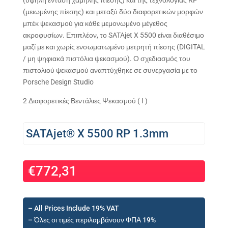
(υψηλή ένταση χαμηλής πίεσης) και της τεχνολογίας RP
(μειωμένης πίεσης) και μεταξύ δύο διαφορετικών μορφών
μπέκ ψεκασμού για κάθε μεμονωμένο μέγεθος
ακροφυσίων. Επιπλέον, το SATAjet X 5500 είναι διαθέσιμο
μαζί με και χωρίς ενσωματωμένο μετρητή πίεσης (DIGITAL
/ μη ψηφιακά πιστόλια ψεκασμού). Ο σχεδιασμός του
πιστολιού ψεκασμού αναπτύχθηκε σε συνεργασία με το
Porsche Design Studio
2 Διαφορετικές Βεντάλιες Ψεκασμού ( Ι )
SATAjet® X 5500 RP 1.3mm
€
772,31
– All Prices Include 19% VAT
– Όλες οι τιμές περιλαμβάνουν ΦΠΑ 19%