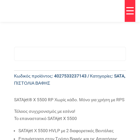
Κωδικός προϊόντος:
4027533237143
Κατηγορίες:
SATA
,
ΠΙΣΤΟΛΙΑ ΒΑΦΗΣ
SATAjet® X 5500 RP Χωρίς κάδο. Μόνο για χρήση με RPS
Τέλειος συγχρονισμός με εσένα!
Το επαναστατικό SATAjet X 5500
SATAjet Χ 5500 HVLP με 2 διαφορετικές Βεντάλιες
Επανάσταση στον Τρόπο Βαφής και τις Απαιτήσεις