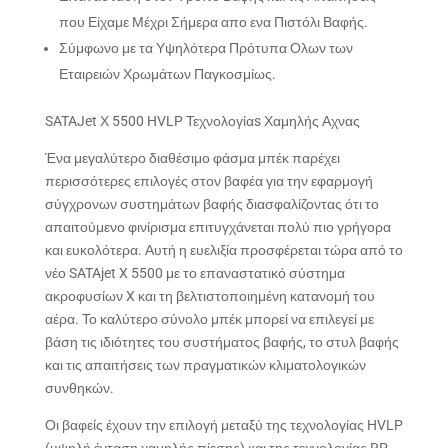
που Είχαμε Μέχρι Σήμερα απο ενα Πιστόλι Βαφής.
Σύμφωνο με τα Υψηλότερα Πρότυπα Ολων των
Εταιρειών Χρωμάτων Παγκοσμίως.
SATAJet Χ 5500 HVLP Τεχνολογίαs Χαμηλής Αχνας
Ένα μεγαλύτερο διαθέσιμο φάσμα μπέκ παρέχει
περισσότερες επιλογές στον βαφέα για την εφαρμογή
σύγχρονων συστημάτων βαφής διασφαλίζοντας ότι το
απαιτούμενο φινίρισμα επιτυγχάνεται πολύ πιο γρήγορα
και ευκολότερα. Αυτή η ευελιξία προσφέρεται τώρα από το
νέο SATAjet X 5500 με το επαναστατικό σύστημα
ακροφυσίων X και τη βελτιστοποιημένη κατανομή του
αέρα. Το καλύτερο σύνολο μπέκ μπορεί να επιλεγεί με
βάση τις ιδιότητες του συστήματος βαφής, το στυλ βαφής
και τις απαιτήσεις των πραγματικών κλιματολογικών
συνθηκών.
Οι βαφείς έχουν την επιλογή μεταξύ της τεχνολογίας HVLP