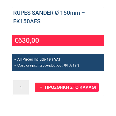
RUPES SANDER Ø 150mm –
EK150AES
€
630,00
– All Prices Include 19% VAT
– Όλες οι τιμές περιλαμβάνουν ΦΠΑ 19%
RUPES
ΠΡΟΣΘΉΚΗ ΣΤΟ ΚΑΛΆΘΙ
SANDER
Ø
150mm
-
EK150AES