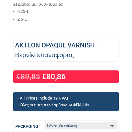
2) Διαθέσιμες συσκευασίες:
0,75-L
2,5-L
AKTEON OPAQUE VARNISH –
Βερνίκι επαναφοράς
€
89,85
€
80,86
– All Prices Include 19% VAT
– Όλες οι τιμές περιλαμβάνουν ΦΠΑ 19%
PACKAGING