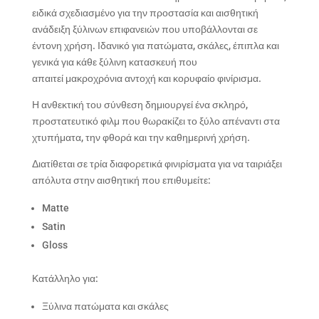
ειδικά σχεδιασμένο για την προστασία και αισθητική
ανάδειξη ξύλινων επιφανειών που υποβάλλονται σε
έντονη χρήση. Ιδανικό για
πατώματα
,
σκάλες
,
έπιπλα
και
γενικά για κάθε ξύλινη κατασκευή που
απαιτεί
μακροχρόνια αντοχή
και κορυφαίο φινίρισμα.
Η ανθεκτική του σύνθεση δημιουργεί ένα σκληρό,
προστατευτικό φιλμ που θωρακίζει το ξύλο απέναντι στα
χτυπήματα, την φθορά και την καθημερινή χρήση.
Διατίθεται σε τρία διαφορετικά φινιρίσματα για να ταιριάξει
απόλυτα στην αισθητική που επιθυμείτε:
Matte
Satin
Gloss
Κατάλληλο για:
Ξύλινα πατώματα και σκάλες