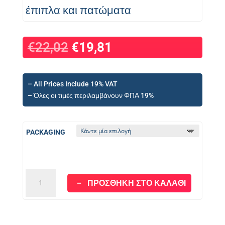
έπιπλα και πατώματα
€
22,02
€
19,81
– All Prices Include 19% VAT
– Όλες οι τιμές περιλαμβάνουν ΦΠΑ 19%
PACKAGING
AKTEON
ΠΡΟΣΘΉΚΗ ΣΤΟ ΚΑΛΆΘΙ
HARD
VARNISH
για
έπιπλα