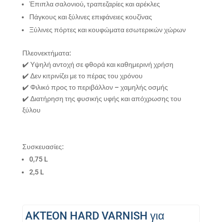
Έπιπλα σαλονιού, τραπεζαρίες και αρέκλες
Πάγκους και ξύλινες επιφάνειες κουζίνας
Ξύλινες πόρτες και κουφώματα εσωτερικών χώρων
Πλεονεκτήματα:
✔️ Υψηλή αντοχή σε φθορά και καθημερινή χρήση
✔️ Δεν κιτρινίζει με το πέρας του χρόνου
✔️ Φιλικό προς το περιβάλλον – χαμηλής οσμής
✔️ Διατήρηση της φυσικής υφής και απόχρωσης του
ξύλου
Συσκευασίες:
0,75 L
2,5 L
AKTEON HARD VARNISH για