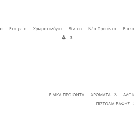
δα
Εταιρεία
Χρωματολόγια
Βίντεο
Νέα Προιόντα
Επικ
Λ
ο
γ
α
ρ
ι
α
σ
μ
ό
ς
ΕΙΔΙΚΑ ΠΡΟΙΟΝΤΑ
ΧΡΩΜΑΤΑ
ΑΛΟΙ
ΠΙΣΤΟΛΙΑ ΒΑΦΗΣ