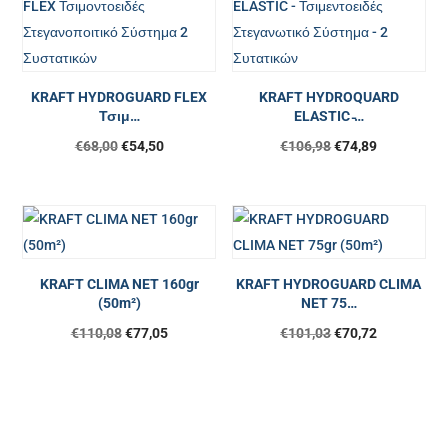
KRAFT HYDROGUARD FLEX
KRAFT HYDROQUARD
Τσιμ…
ELASTIC ̵…
€
68,00
€
54,50
€
106,98
€
74,89
KRAFT CLIMA NET 160gr
KRAFT HYDROGUARD CLIMA
(50m²)
NET 75…
Original
Η
Original
Η
€
110,08
€
77,05
€
101,03
€
70,72
price
τρέχουσα
price
τρέχουσα
was:
τιμή
was:
τιμή
€110,08.
είναι:
€101,03.
είναι:
€77,05.
€70,72.