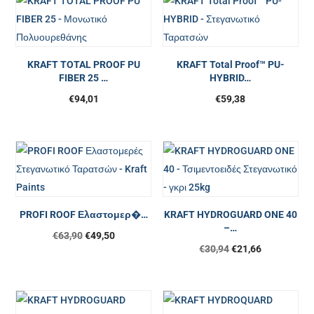
KRAFT TOTAL PROOF PU
KRAFT Total Proof™ PU-
FIBER 25 …
HYBRID…
€
94,01
€
59,38
PROFI ROOF Ελαστομερ�…
KRAFT HYDROGUARD ONE 40
–…
€
63,90
€
49,50
€
30,94
€
21,66