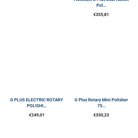
Pol…
€
355,81
G PLUS ELECTRIC ROTARY
G Plus Rotary Mini Polisher
POLISHI…
75…
€
249,01
€
330,23