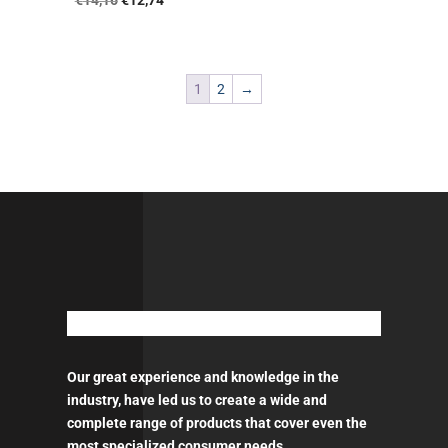
price
τρέχουσα
was:
τιμή
€14,16.
είναι:
1
2
→
€12,74.
Our great experience and knowledge in the
industry, have led us to create a wide and
complete range of products that cover even the
most specialized consumer needs.