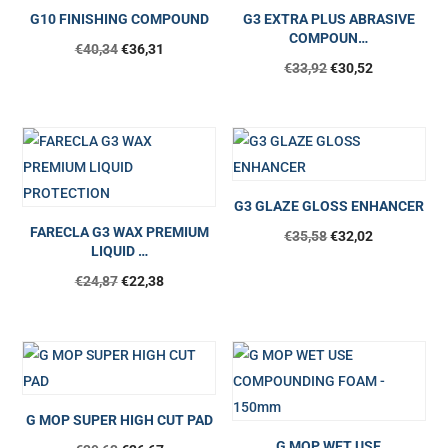
G10 FINISHING COMPOUND
G3 EXTRA PLUS ABRASIVE
COMPOUN…
€
40,34
€
36,31
€
33,92
€
30,52
G3 GLAZE GLOSS ENHANCER
FARECLA G3 WAX PREMIUM
Original
Η
€
35,58
€
32,02
LIQUID …
price
τρέχουσα
€
24,87
€
22,38
was:
τιμή
€35,58.
είναι:
€32,02.
G MOP SUPER HIGH CUT PAD
G MOP WET USE