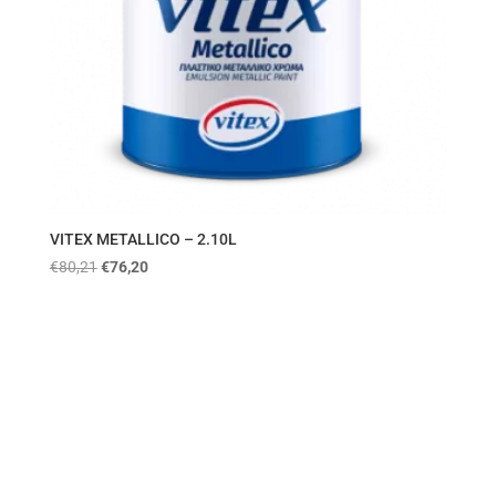
VITEX METALLICO – 2.10L
€
80,21
€
76,20