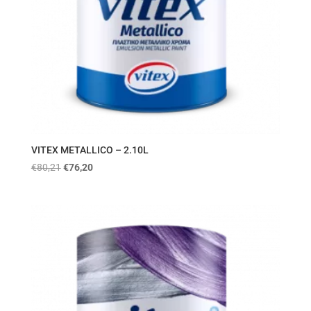
VITEX METALLICO – 2.10L
€
80,21
€
76,20