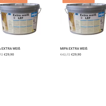
A EXTRA WEIß
MIPA EXTRA WEIß
72
€
29,90
€
42,72
€
29,90