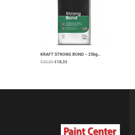
KRAFT STRONG BOND – 25kg…
€
20,83
€
18,33