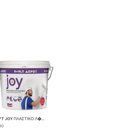
FT JOY ΠΛΑΣΤΙΚΟ Λ�…
90