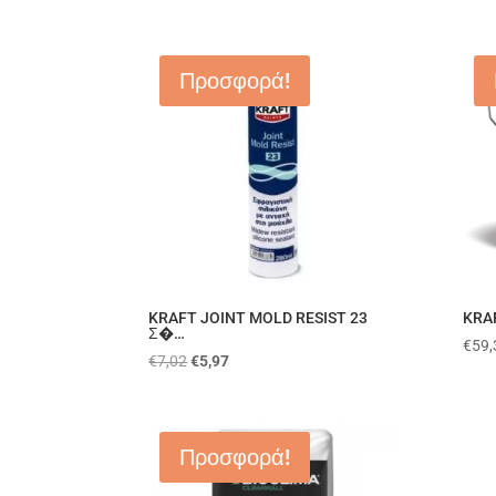
Προσφορά!
KRAFT JOINT MOLD RESIST 23
KRAF
Σ�…
€
59,
€
7,02
€
5,97
Προσφορά!