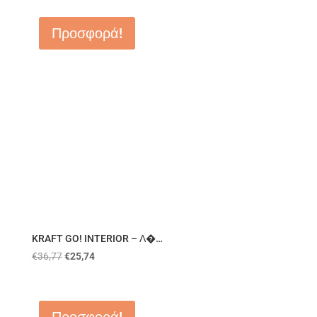
Προσφορά!
KRAFT GO! INTERIOR – Λ�…
€
36,77
€
25,74