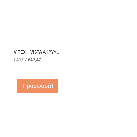
VITEX – VISTA ΑΚΡΥΛ…
€
49,97
€
47,47
Προσφορά!