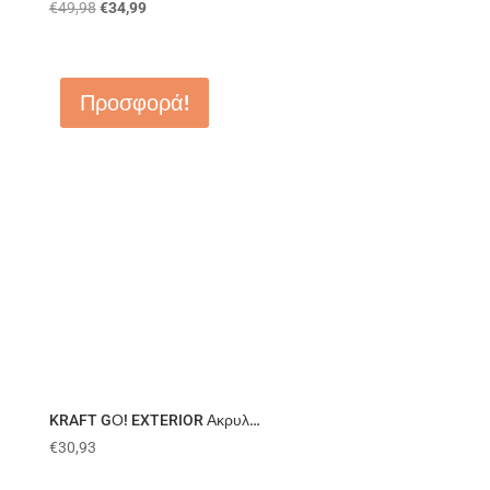
€
49,98
€
34,99
Προσφορά!
KRAFT GΟ! EXTERIOR Ακρυλ…
€
30,93