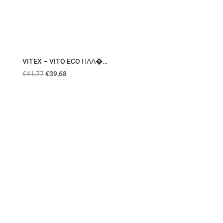
VITEX – VITO ECO ΠΛΑ�…
€
41,77
€
39,68