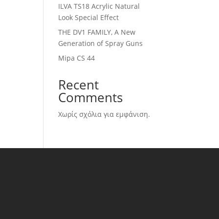
ILVA TS18 Acrylic Natural
Look Special Effect
THE DV1 FAMILY, A New
Generation of Spray Guns
Mipa CS 44
Recent
Comments
Χωρίς σχόλια για εμφάνιση.