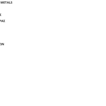
 METALS
Ν
Σ
ΡΑΣ
ΛΩΝ