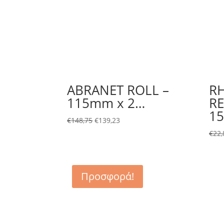
ABRANET ROLL –
R
115mm x 2…
RE
1
€
148,75
€
139,23
€
22,
Προσφορά!