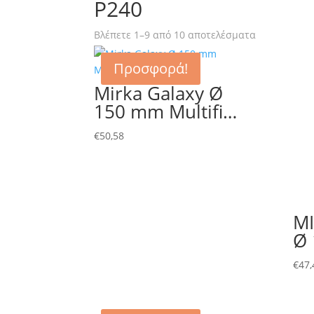
P240
Βλέπετε 1–9 από 10 αποτελέσματα
Προσφορά!
Mirka Galaxy Ø
150 mm Multifi…
€
50,58
MI
Ø 
€
47,