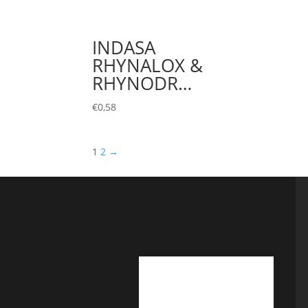
INDASA
RHYNALOX &
RHYNODR…
€
0,58
1
2
→