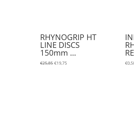
RHYNOGRIP HT
I
LINE DISCS
R
150mm …
RE
€
25,85
€
19,75
€
0,5