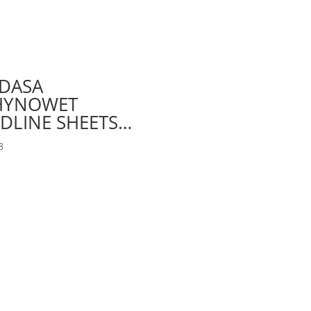
NDASA
HYNOWET
DLINE SHEETS…
8