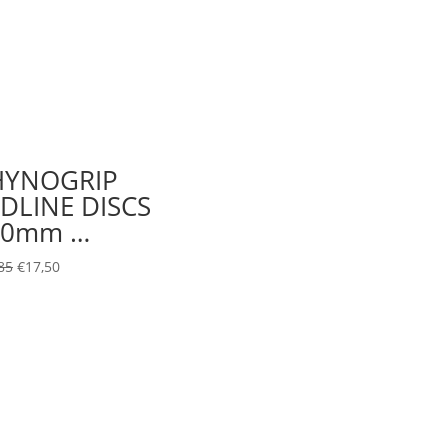
HYNOGRIP
DLINE DISCS
50mm …
85
€
17,50