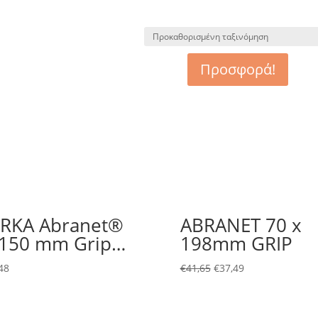
Προσφορά!
RKA Abranet®
ABRANET 70 x
150 mm Grip…
198mm GRIP
48
€
41,65
€
37,49